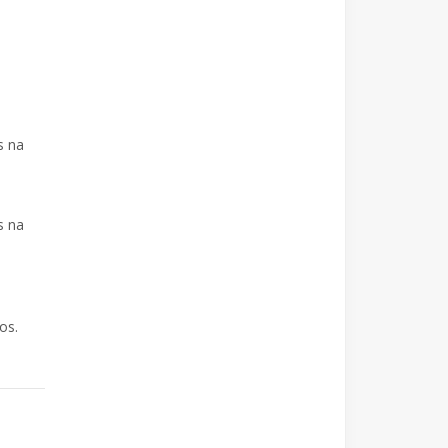
s na
s na
os.