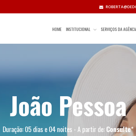
ROBERTA@DED
HOME
INSTITUCIONAL
SERVIÇOS DA AGÊNC
João Pessoa
Duração: 05 dias e 04 noites - A partir de:
Consulte
*