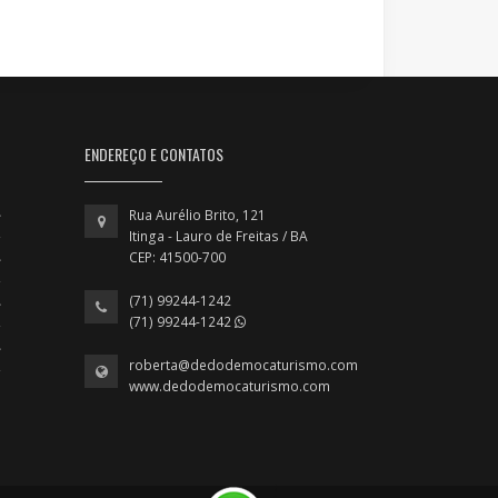
ENDEREÇO E CONTATOS
Rua Aurélio Brito, 121
Itinga - Lauro de Freitas / BA
CEP: 41500-700
(71) 99244-1242
(71) 99244-1242
roberta@dedodemocaturismo.com
www.dedodemocaturismo.com