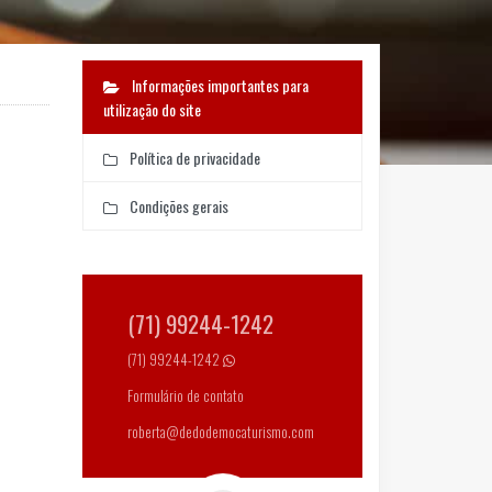
Informações importantes para
utilização do site
Política de privacidade
Condições gerais
(71) 99244-1242
(71) 99244-1242
Formulário de contato
roberta@dedodemocaturismo.com