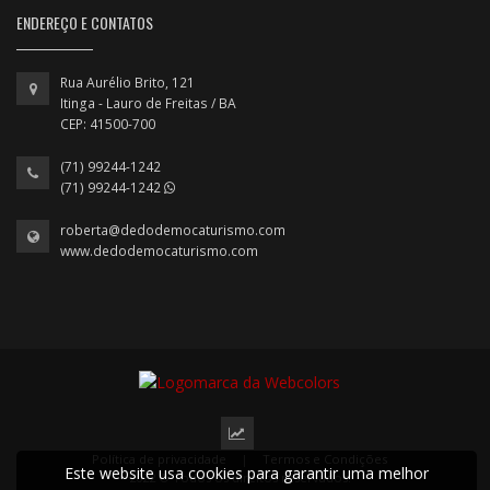
ENDEREÇO E CONTATOS
Rua Aurélio Brito, 121
Itinga - Lauro de Freitas / BA
CEP: 41500-700
(71) 99244-1242
(71) 99244-1242
roberta@dedodemocaturismo.com
www.dedodemocaturismo.com
Política de privacidade
|
Termos e Condições
Este website usa cookies para garantir uma melhor
2022 © Todos os direitos reservados.