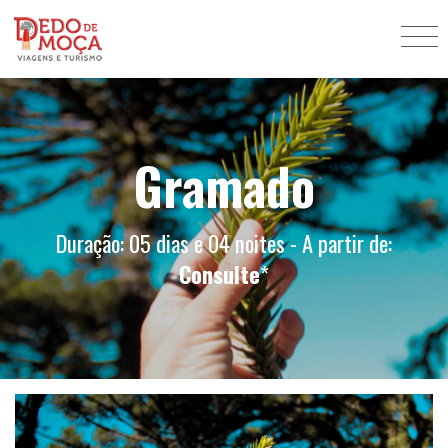
Gramado
Duração: 05 dias e 04 noites - A partir de:
Consulte
*