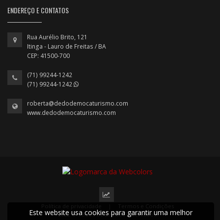
ENDEREÇO E CONTATOS
Rua Aurélio Brito, 121
Itinga - Lauro de Freitas / BA
CEP: 41500-700
(71) 99244-1242
(71) 99244-1242
roberta@dedodemocaturismo.com
www.dedodemocaturismo.com
Política de privacidade
|
Termos e Condições
Este website usa cookies para garantir uma melhor
2022 © Todos os direitos reservados.