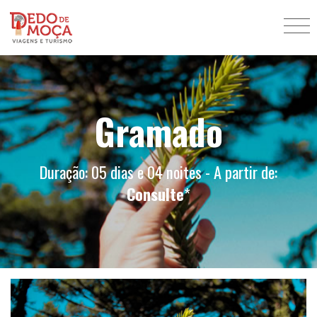
Gramado
Duração: 05 dias e 04 noites - A partir de:
Consulte
*