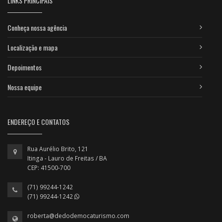
LINKS PRINCIPAIS
Conheça nossa agência
Localização e mapa
Depoimentos
Nossa equipe
ENDEREÇO E CONTATOS
Rua Aurélio Brito, 121
Itinga - Lauro de Freitas / BA
CEP: 41500-700
(71) 99244-1242
(71) 99244-1242
roberta@dedodemocaturismo.com