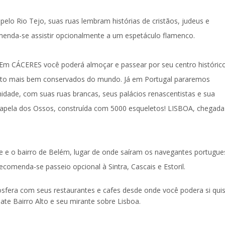
 pelo Rio Tejo, suas ruas lembram histórias de cristãos, judeus e
omenda-se assistir opcionalmente a um espetáculo flamenco.
. Em
CÁCERES
você poderá almoçar e passear por seu centro históric
ento mais bem conservados do mundo. Já em
Portuga
l pararemos
idade, com suas ruas brancas, seus palácios renascentistas e sua
apela dos Ossos
, construída com 5000 esqueletos!
LISBOA
, chegada
 e o bairro de Belém, lugar de onde saíram os navegantes portugue
ecomenda-se passeio opcional à Sintra, Cascais e Estoril.
osfera com seus restaurantes e cafes desde onde você podera si qui
 ate Bairro Alto e seu mirante sobre Lisboa.