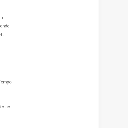
eu
 onde
e,
 Tempo
nto ao