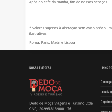
Após do café da manha, fim de nossos serviços.
* Valores sujeitos à alteração sem aviso prévio. P
ilustrativas.
Roma, Paris, Madri e Lisboa
NOSSA EMPRESA
LINKS PR
Conheça 
Localiza
Depoime
Dedo de Moça Viagens e Turismo Ltda
CNPJ: 20.995.813/0001-76
Nossa eq