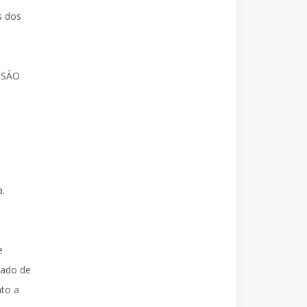
s dos
m
SÃO
a.
e
eado de
nto a