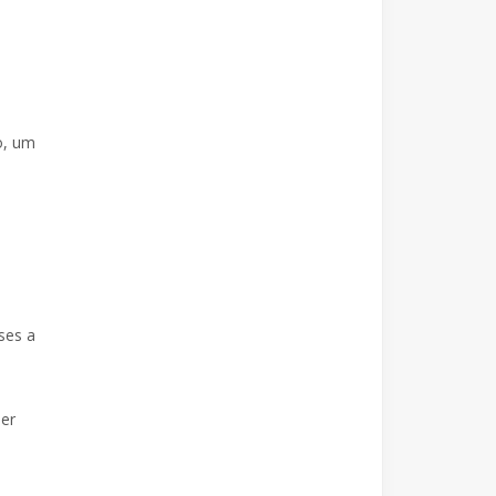
o, um
ses a
ser