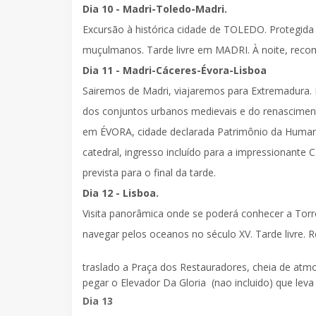
Dia 10 - Madri-Toledo-Madri.
Excursão à histórica cidade de
TOLEDO
. Protegida
muçulmanos. Tarde livre em
MADRI
. À noite, rec
Dia 11 - Madri-Cáceres-Évora-Lisboa
Sairemos de Madri, viajaremos para Extremadura
dos conjuntos urbanos medievais e do renascim
em
ÉVORA
, cidade declarada Patrimônio da Human
catedral,
ingresso incluído
para a impressionante
C
prevista para o final da tarde.
Dia 12 - Lisboa.
Visita panorâmica
onde se poderá conhecer a Torre
navegar pelos oceanos no século XV. Tarde livre. R
traslado a Praça dos Restauradores, cheia de atm
pegar o Elevador Da Gloria (nao incluido) que leva
Dia 13