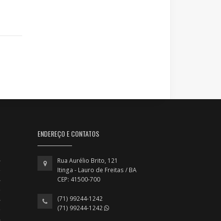
ENDEREÇO E CONTATOS
Rua Aurélio Brito, 121
Itinga - Lauro de Freitas / BA
CEP: 41500-700
(71) 99244-1242
(71) 99244-1242