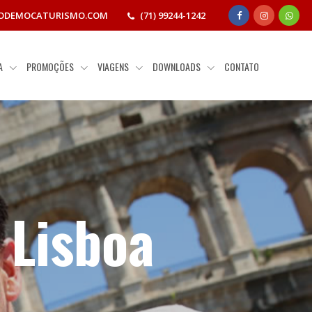
ODEMOCATURISMO.COM
(71) 99244-1242
IA
PROMOÇÕES
VIAGENS
DOWNLOADS
CONTATO
 Lisboa