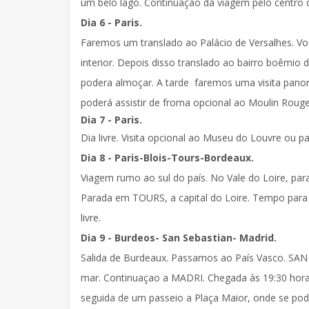
um belo lago. Continuação da viagem pelo centro
Dia 6 - Paris.
Faremos um
translado ao Palácio de Versalhes
. V
interior. Depois disso translado ao
bairro boêmio 
podera almoçar. A tarde faremos uma
visita pano
poderá assistir de froma opcional ao Moulin Roug
Dia 7 - Paris.
Dia livre. Visita opcional ao Museu do Louvre ou pa
Dia 8 - Paris-Blois-Tours-Bordeaux.
Viagem rumo ao sul do país. No Vale do Loire, pa
Parada em
TOURS
, a capital do Loire. Tempo par
livre.
Dia 9 - Burdeos- San Sebastian- Madrid.
Salida de Burdeaux. Passamos ao País Vasco.
SAN
mar. Continuaçao a
MADRI
. Chegada às 19:30 ho
seguida de um
passeio a Plaça Maior
, onde se po