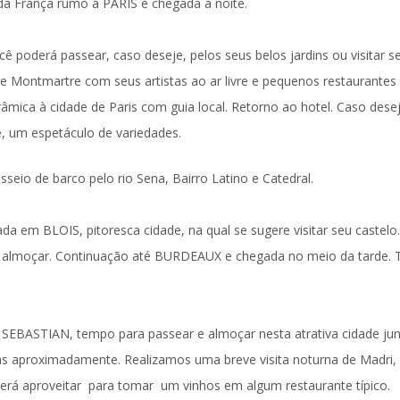
 da França rumo a
PARIS
e chegada à noite.
ocê poderá passear, caso deseje, pelos seus belos jardins ou visitar s
de Montmartre
com seus artistas ao ar livre e pequenos restaurantes
râmica
à cidade de Paris com guia local. Retorno ao hotel. Caso desej
e, um espetáculo de variedades.
sseio de barco pelo rio Sena, Bairro Latino e Catedral.
rada em
BLOIS
, pitoresca cidade, na qual se sugere visitar seu castelo.
a almoçar. Continuação até
BURDEAUX
e chegada no meio da tarde.
 SEBASTIAN
, tempo para passear e almoçar nesta atrativa cidade ju
ras aproximadamente. Realizamos uma breve
visita noturna
de Madri,
derá aproveitar para tomar um vinhos em algum restaurante típico.