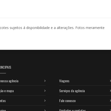
acotes sujeitos á disponibilidade e a alterações. Fotos meramente
INCIPAIS
nossa agência
Viagens
ção e mapa
Serviços da agência
ntos
Fale conosco
uipe
Unidades e contatos