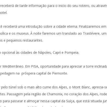
 receberá de tarde informação para o inicio do seu roteiro, ou atravé
otel.
cê receberá uma introdução sobre a cidade eterna. Finalizaremos e
asílica e os museus. À noite faremos um
translado ao Trastévere,
um
os e pequenos restaurantes.
o opcional às cidades de Nápoles, Capri e Pompeia.
Mar Mediterrâneo. Em
PISA
, oportunidade para apreciar a torre inclinad
spedagem na próspera capital de Piemonte.
pelo túnel sob o mais alto cume dos Alpes, o Mont Blanc, aprecia-s
tes. Passagem pela região de Chamonix, no coração dos Alpes, rod
o para passear e almoçar nessa capital da Suíça, que está situada ju