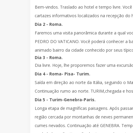
Bem-vindos.
Traslado ao hotel
e tempo livre. Você
cartazes informativos localizados na recepção do h
Dia 2 - Roma.
Faremos uma
visita panorâmica
durante a qual vo
PEDRO DO VATICANO
. Você poderá conhecer a b
animado bairro da cidade conhecido por seus típic
Dia 3 - Roma.
Dia livre. Hoje, lhe proporemos fazer uma excursã
Dia 4 - Roma- Pisa- Turim.
Saída em direção ao norte da Itália, seguindo o 
Continuação rumo ao norte.
TURIM
,chegada e ho
Dia 5 - Turim-Genebra-Paris.
Longa etapa de magníficas paisagens. Após passar 
região cercada por montanhas de neves permanen
cumes nevados. Continuação até
GENEBRA
. Temp